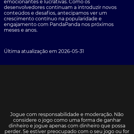
emocionantes e lucrativas. Como os
desenvolvedores continuam a introduzir novos
conteúdos e desafios, antecipamos ver um
crescimento contínuo na popularidade e
engajamento com PandaPanda nos próximos
meses e anos.
Última atualização em 2026-05-31
Jogue com responsabilidade e moderação. Não
considere o jogo como uma forma de ganhar
dinheiro e jogue apenas com dinheiro que possa
perder. Se estiver preocupado com o seu jogo ou for