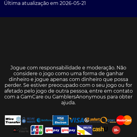
Última atualização em 2026-05-21
Jogue com responsabilidade e moderação. Não
considere o jogo como uma forma de ganhar
dinheiro e jogue apenas com dinheiro que possa
perder. Se estiver preocupado com o seu jogo ou for
afetado pelo jogo de outra pessoa, entre em contato
com a
GamCare
ou
GamblersAnonymous
para obter
ajuda.