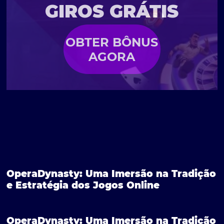
GIROS GRÁTIS
OBTER BÔNUS
AGORA
OperaDynasty: Uma Imersão na Tradição
e Estratégia dos Jogos Online
OperaDynasty: Uma Imersão na Tradição