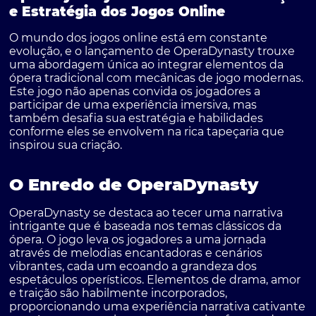
e Estratégia dos Jogos Online
O mundo dos jogos online está em constante
evolução, e o lançamento de
OperaDynasty
trouxe
uma abordagem única ao integrar elementos da
ópera tradicional com mecânicas de jogo modernas.
Este jogo não apenas convida os jogadores a
participar de uma experiência imersiva, mas
também desafia sua estratégia e habilidades
conforme eles se envolvem na rica tapeçaria que
inspirou sua criação.
O Enredo de OperaDynasty
OperaDynasty se destaca ao tecer uma narrativa
intrigante que é baseada nos temas clássicos da
ópera. O jogo leva os jogadores a uma jornada
através de melodias encantadoras e cenários
vibrantes, cada um ecoando a grandeza dos
espetáculos operísticos. Elementos de drama, amor
e traição são habilmente incorporados,
proporcionando uma experiência narrativa cativante