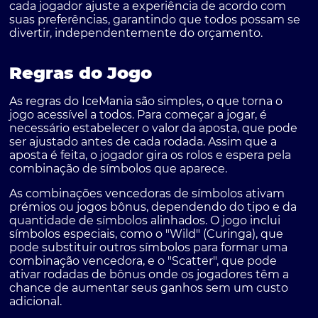
cada jogador ajuste a experiência de acordo com
suas preferências, garantindo que todos possam se
divertir, independentemente do orçamento.
Regras do Jogo
As regras do IceMania são simples, o que torna o
jogo acessível a todos. Para começar a jogar, é
necessário estabelecer o valor da aposta, que pode
ser ajustado antes de cada rodada. Assim que a
aposta é feita, o jogador gira os rolos e espera pela
combinação de símbolos que aparece.
As combinações vencedoras de símbolos ativam
prémios ou jogos bônus, dependendo do tipo e da
quantidade de símbolos alinhados. O jogo inclui
símbolos especiais, como o "Wild" (Curinga), que
pode substituir outros símbolos para formar uma
combinação vencedora, e o "Scatter", que pode
ativar rodadas de bônus onde os jogadores têm a
chance de aumentar seus ganhos sem um custo
adicional.