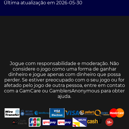
Última atualização em 2026-05-30
Jogue com responsabilidade e moderação. Não
considere o jogo como uma forma de ganhar
dinheiro e jogue apenas com dinheiro que possa
perder. Se estiver preocupado com o seu jogo ou for
afetado pelo jogo de outra pessoa, entre em contato
com a
GamCare
ou
GamblersAnonymous
para obter
ajuda.