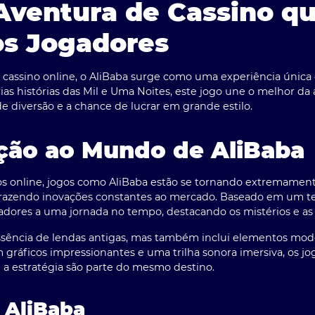
 Aventura de Cassino q
os Jogadores
 cassino online, o
AliBaba
surge como uma experiência única 
rias histórias das Mil e Uma Noites, este jogo une o melhor d
de diversão e a chance de lucrar em grande estilo.
ção ao Mundo de AliBaba
s online, jogos como AliBaba estão se tornando extremamen
razendo inovações constantes ao mercado. Baseado em um te
gadores a uma jornada no tempo, destacando os mistérios e as
ssência de lendas antigas, mas também inclui elementos mod
om gráficos impressionantes e uma trilha sonora imersiva, os j
a estratégia são parte do mesmo destino.
 AliBaba