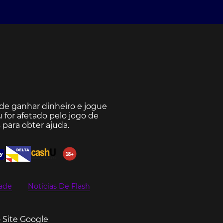
e ganhar dinheiro e jogue
for afetado pelo jogo de
s
para obter ajuda.
dade
Notícias De Flash
 Site Google