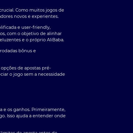
crucial. Como muitos jogos de
adores novos e experientes.
ficada e user-friendly,
os, com o objetivo de alinhar
luzentes e o próprio AliBaba.
o rodadas bônus e
 opções de apostas pré-
iar o jogo sem a necessidade
a e os ganhos. Primeiramente,
go. Isso ajuda a entender onde