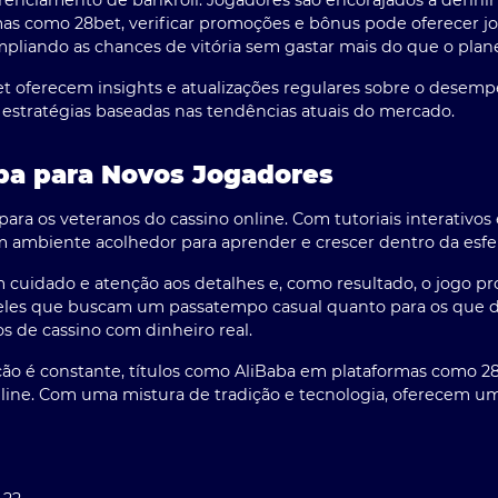
enciamento de bankroll. Jogadores são encorajados a definir 
ormas como 28bet, verificar promoções e bônus pode oferecer j
mpliando as chances de vitória sem gastar mais do que o plan
et oferecem insights e atualizações regulares sobre o desem
 estratégias baseadas nas tendências atuais do mercado.
aba para Novos Jogadores
ara os veteranos do cassino online. Com tutoriais interativo
ambiente acolhedor para aprender e crescer dentro da esfer
cuidado e atenção aos detalhes e, como resultado, o jogo pr
queles que buscam um passatempo casual quanto para os que 
 de cassino com dinheiro real.
o é constante, títulos como AliBaba em plataformas como 2
line. Com uma mistura de tradição e tecnologia, oferecem um