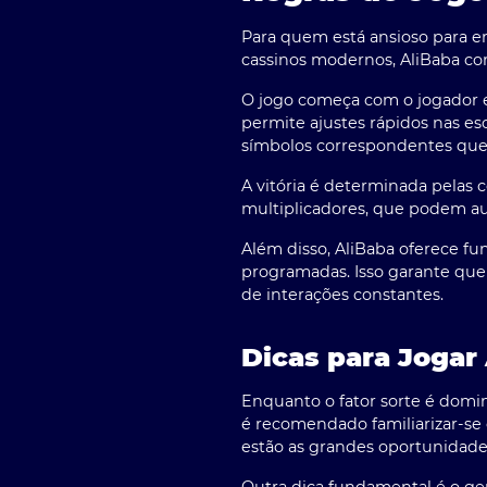
Para quem está ansioso para en
cassinos modernos, AliBaba com
O jogo começa com o jogador es
permite ajustes rápidos nas esc
símbolos correspondentes que 
A vitória é determinada pelas 
multiplicadores, que podem a
Além disso, AliBaba oferece f
programadas. Isso garante qu
de interações constantes.
Dicas para Jogar
Enquanto o fator sorte é domi
é recomendado familiarizar-se 
estão as grandes oportunidade