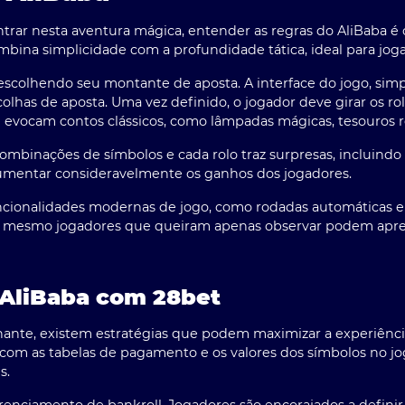
trar nesta aventura mágica, entender as regras do AliBaba é 
bina simplicidade com a profundidade tática, ideal para jog
colhendo seu montante de aposta. A interface do jogo, simpli
olhas de aposta. Uma vez definido, o jogador deve girar os rol
evocam contos clássicos, como lâmpadas mágicas, tesouros re
combinações de símbolos e cada rolo traz surpresas, incluind
umentar consideravelmente os ganhos dos jogadores.
uncionalidades modernas de jogo, como rodadas automáticas e
e mesmo jogadores que queiram apenas observar podem aprec
 AliBaba com 28bet
nante, existem estratégias que podem maximizar a experiênci
com as tabelas de pagamento e os valores dos símbolos no jo
s.