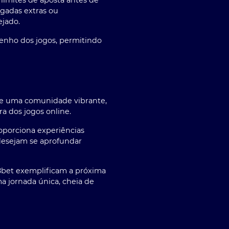
limites de aposta antes de
ogadas extras ou
ejado.
penho dos jogos, permitindo
s e uma comunidade vibrante,
a dos jogos online.
oporciona experiências
desejam se aprofundar
8bet exemplificam a próxima
a jornada única, cheia de